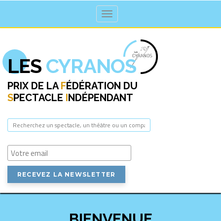
Toggle navigation
LES
CYRANOS
PRIX DE LA
F
ÉDÉRATION DU
S
PECTACLE
I
NDÉPENDANT
BIENVENUE