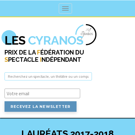
Toggle navigation
LES
CYRANOS
PRIX DE LA
F
ÉDÉRATION DU
S
PECTACLE
I
NDÉPENDANT
LAURÉATS 2017-2018