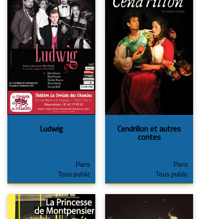
Ludwig
Cendrillon et autres
contes
Paris
Paris
Tous public
Tous public