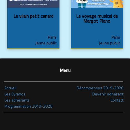
Le vilain petit canard
Le voyage musical de
Margot Piano
Paris
Paris
Jeune public
Jeune public
Menu
Accueil
Récompenses 2019-2020
Les Cyranos
Devenir adhérent
Les adhérents
Contact
Programmation 2019-2020