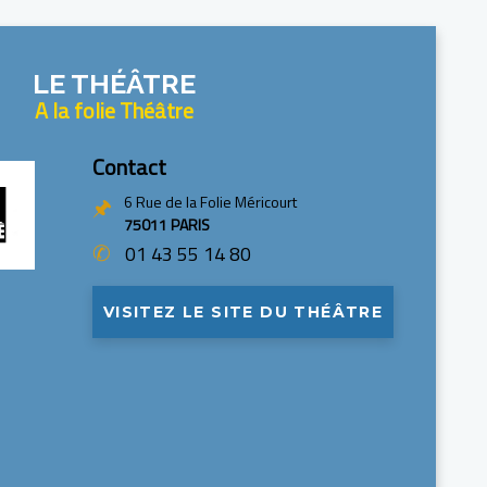
LE THÉÂTRE
A la folie Théâtre
Contact
🖈
6 Rue de la Folie Méricourt
75011 PARIS
✆
01 43 55 14 80
VISITEZ LE SITE DU THÉÂTRE