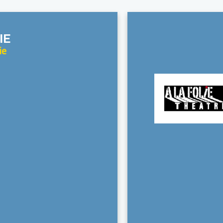
IE
ie