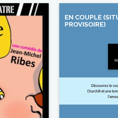
EN COUPLE (SIT
PROVISOIRE)
Me
Découvrez le cou
Churchill et une to
l’amour